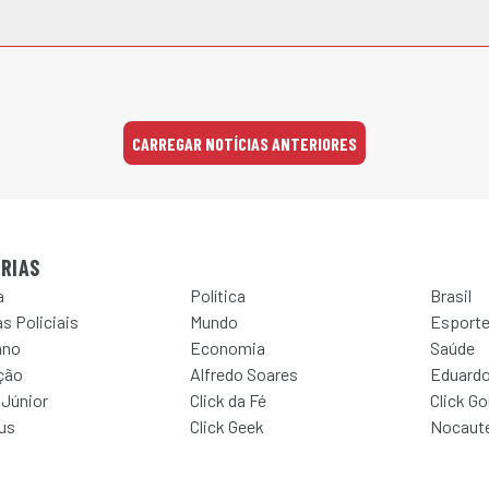
CARREGAR NOTÍCIAS ANTERIORES
RIAS
a
Política
Brasil
s Policiais
Mundo
Esport
ano
Economia
Saúde
ção
Alfredo Soares
Eduardo
 Júnior
Click da Fé
Click G
Jus
Click Geek
Nocaut