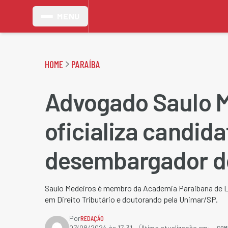
MENU
HOME
PARAÍBA
Advogado Saulo 
oficializa candida
desembargador d
Saulo Medeiros é membro da Academia Paraibana de Le
em Direito Tributário e doutorando pela Unimar/SP.
Por
REDAÇÃO
COM
07/08/2024 às 17:31
- Última atualização em: