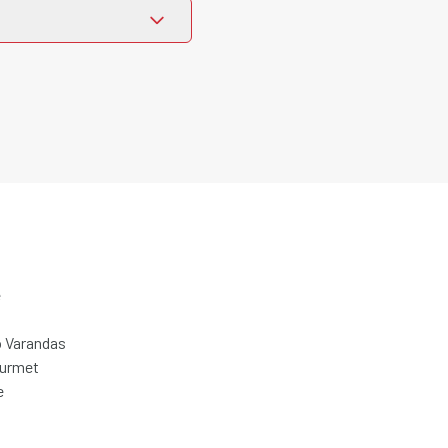
e
 Varandas
ourmet
e