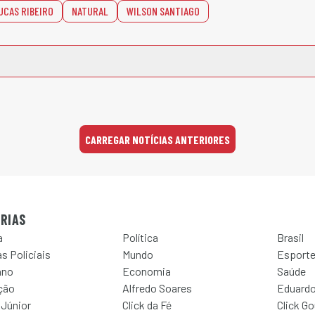
UCAS RIBEIRO
NATURAL
WILSON SANTIAGO
CARREGAR NOTÍCIAS ANTERIORES
RIAS
a
Política
Brasil
s Policiais
Mundo
Esport
ano
Economia
Saúde
ção
Alfredo Soares
Eduardo
 Júnior
Click da Fé
Click G