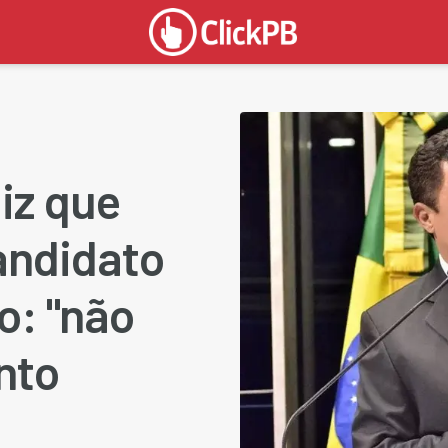
iz que
andidato
o: "não
nto