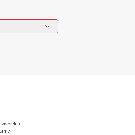
e
 Varandas
ourmet