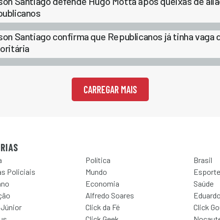
son Santiago defende Hugo Motta após queixas de aliad
ublicanos
son Santiago confirma que Republicanos já tinha vaga 
oritária
CARREGAR MAIS
RIAS
a
Política
Brasil
s Policiais
Mundo
Esport
ano
Economia
Saúde
ção
Alfredo Soares
Eduardo
 Júnior
Click da Fé
Click G
Jus
Click Geek
Nocaut