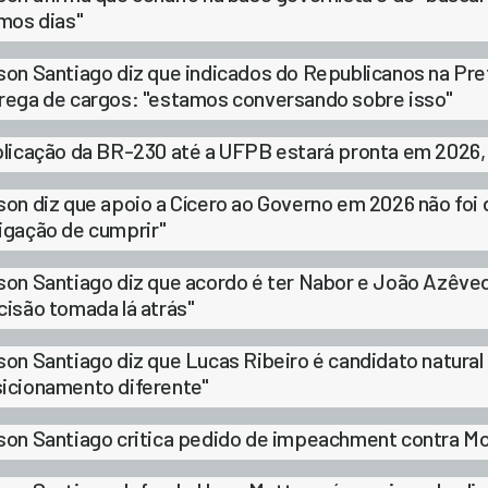
imos dias"
son Santiago diz que indicados do Republicanos na Pre
rega de cargos: "estamos conversando sobre isso"
plicação da BR-230 até a UFPB estará pronta em 2026,
son diz que apoio a Cícero ao Governo em 2026 não foi 
igação de cumprir"
son Santiago diz que acordo é ter Nabor e João Azêv
cisão tomada lá atrás"
son Santiago diz que Lucas Ribeiro é candidato natural
icionamento diferente"
son Santiago critica pedido de impeachment contra M