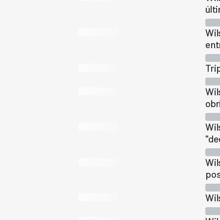
últ
Wil
ent
Tri
Wil
obr
Wil
"de
Wil
pos
Wil