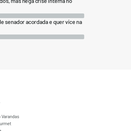
os, mas nega crise interna no
de senador acordada e quer vice na
e
 Varandas
ourmet
e