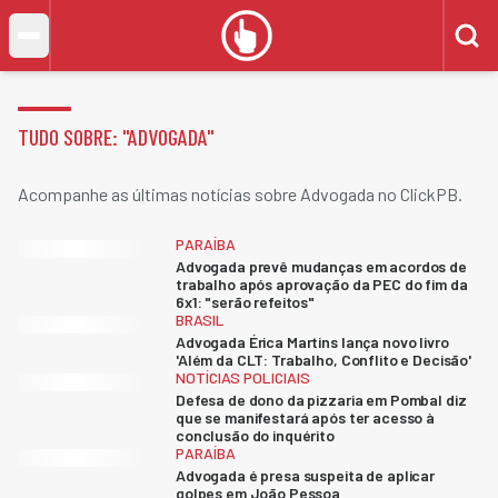
TUDO SOBRE: "
ADVOGADA
"
Acompanhe as últimas notícias sobre Advogada no ClickPB.
PARAÍBA
Advogada prevê mudanças em acordos de
trabalho após aprovação da PEC do fim da
6x1: "serão refeitos"
BRASIL
Advogada Érica Martins lança novo livro
'Além da CLT: Trabalho, Conflito e Decisão'
NOTÍCIAS POLICIAIS
Defesa de dono da pizzaria em Pombal diz
que se manifestará após ter acesso à
conclusão do inquérito
PARAÍBA
Advogada é presa suspeita de aplicar
golpes em João Pessoa