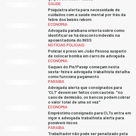
SAÚDE
Psiquiatra alerta para necessidade de
cuidados com a saúde mental por trás da
febre dos bebês reborn
ECONOMIA
Advogada paraibana orienta sobre como
identificar se há desconto indevido na
aposentadoria do INSS
NOTÍCIAS POLICIAIS
Policial é preso em João Pessoa suspeito
de colocar bomba em carro de advogada
ECONOMIA
Saques do Pis/Pasep começam nesta
sexta-feira e advogada trabalhista detalha
como funciona pagamento
PARAÍBA
Advogada alerta que consignados para
'CLT' devem ser feitos com cautela: "no
caso de demissão, os bancos podem cobrar
o valor total de uma só vez"
ECONOMIA
Empréstimo consignado para CLTs entra em
vigor e advogada trabalhista alerta para
possíveis riscos
PARAÍBA
Trabalhador não pode ser penalizado pela