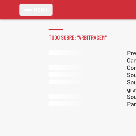
MENU
TUDO SOBRE: "
ARBITRAGEM
"
Pre
Cam
Com
Sou
Sou
gra
Sou
Par