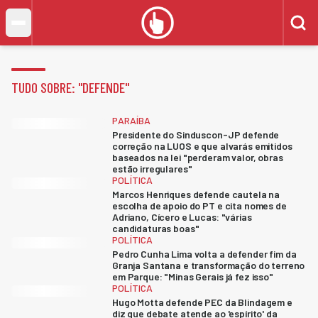
TUDO SOBRE: "
DEFENDE
"
PARAÍBA
Presidente do Sinduscon-JP defende
correção na LUOS e que alvarás emitidos
baseados na lei "perderam valor, obras
estão irregulares"
POLÍTICA
Marcos Henriques defende cautela na
escolha de apoio do PT e cita nomes de
Adriano, Cícero e Lucas: "várias
candidaturas boas"
POLÍTICA
Pedro Cunha Lima volta a defender fim da
Granja Santana e transformação do terreno
em Parque: "Minas Gerais já fez isso"
POLÍTICA
Hugo Motta defende PEC da Blindagem e
diz que debate atende ao 'espírito' da