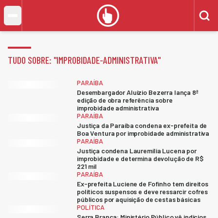
TUDO SOBRE: "
IMPROBIDADE-ADMINISTRATIVA
"
PARAÍBA
Desembargador Aluízio Bezerra lança 8ª
edição de obra referência sobre
improbidade administrativa
PARAÍBA
Justiça da Paraíba condena ex-prefeita de
Boa Ventura por improbidade administrativa
PARAÍBA
Justiça condena Lauremília Lucena por
improbidade e determina devolução de R$
221 mil
PARAÍBA
Ex-prefeita Luciene de Fofinho tem direitos
políticos suspensos e deve ressarcir cofres
públicos por aquisição de cestas básicas
POLÍTICA
Serra Branca: Ministério Público vê indícios