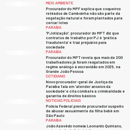
MEIO AMBIENTE
Procurador do MPF explica que coqueiros
retirados de Camboinha não são parte da
vegetação natural e foram plantados para
cercar lotes
PARAÍBA
'PJotização': procurador do MPT diz que
contratos de trabalho por PJ é 'prática
fraudulenta' e traz prejuízos para
sociedade
PARAÍBA
Procurador do MPT revela que mais de 200
trabalhadores já foram resgatados em
regime análogo à escravidão em 2025, na
Grande João Pessoa
COTIDIANO
Novo procurador-geral de Justiça da
Paraíba fala em 'atender anseios da
sociedade' e cita combate a criminalidade e
garantia de direitos básicos
NOTÍCIAS POLICIAIS
Polícia Federal prende procurador suspeito
de abusar sexualmente da filha bebê em
São Paulo
PARAÍBA
João Azevêdo nomeia Leonardo Quintans,